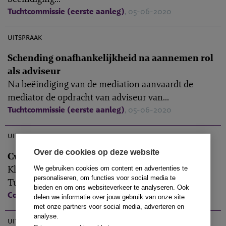
Tuchtcommissie (eerste aanleg)
, 05-06-2020
M-2019-19
uitspraak
Schending onafhankelijkheid na aannemen rol
als adviseur
Na beëindiging van de mediation aanvaardt de
mediator de opdracht van adviseur van...
Tuchtcommissie (eerste aanleg)
, 05-06-2020
B-2019-2
uitspraak
Over de cookies op deze website
CvB verwerpt beroep
Klager is in beroep gegaan tegen uitspraak van de
We gebruiken cookies om content en advertenties te
personaliseren, om functies voor social media te
Tuchtcommissie (M-2019-3). Het College van...
bieden en om ons websiteverkeer te analyseren. Ook
College van Beroep (tweede aanleg)
, 28-01-2020
delen we informatie over jouw gebruik van onze site
B-2018-1
met onze partners voor social media, adverteren en
analyse.
uitspraak