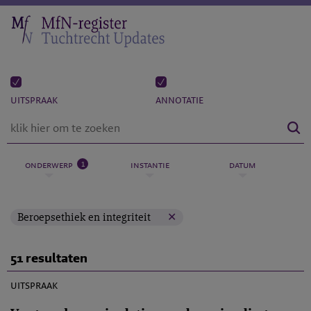
uitspraak
annotatie
1
onderwerp
instantie
datum
Beroepsethiek en integriteit
51 resultaten
M-2019-20
uitspraak