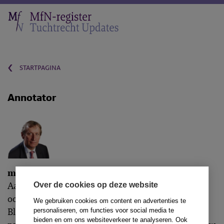
‹
startpagina
Annotator
mr. A. Schaberg
Aai Schaberg is sinds 1984 advocaat en sinds 2012
Over de cookies op deze website
ook mediator. Hij begon zijn carrière bij De Brauw
We gebruiken cookies om content en advertenties te
Blackstone Westbroek, waar hij tot en met 2004
personaliseren, om functies voor social media te
bieden en om ons websiteverkeer te analyseren. Ook