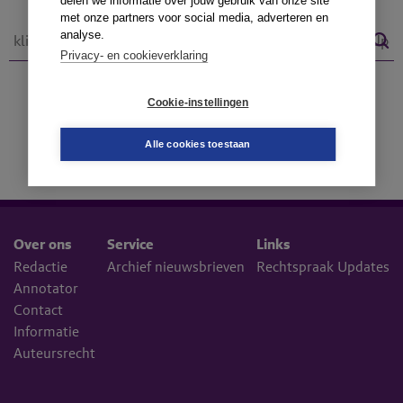
delen we informatie over jouw gebruik van onze site
met onze partners voor social media, adverteren en
analyse.
Privacy- en cookieverklaring
Cookie-instellingen
Alle cookies toestaan
Over ons
Service
Links
Redactie
Archief nieuwsbrieven
Rechtspraak Updates
Annotator
Contact
Informatie
Auteursrecht