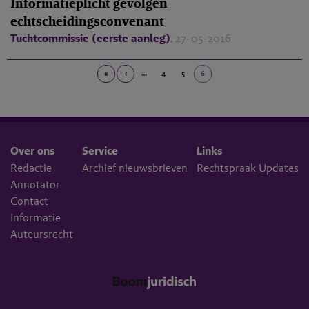
Informatieplicht gevolgen
echtscheidingsconvenant
Tuchtcommissie (eerste aanleg)
, 27-05-2016
«
‹
…
4
5
6
Over ons
Service
Links
Redactie
Archief nieuwsbrieven
Rechtspraak Updates
Annotator
Contact
Informatie
Auteursrecht