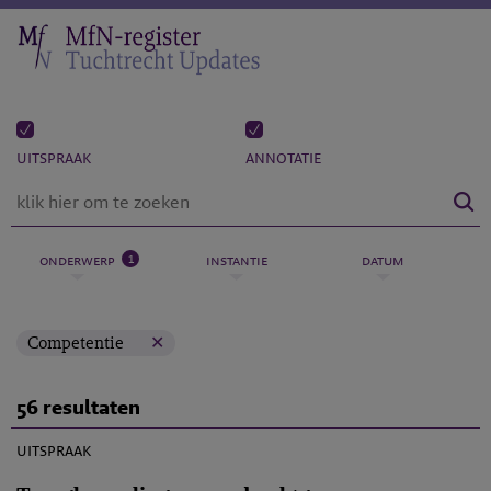
uitspraak
annotatie
1
onderwerp
instantie
datum
Competentie
56 resultaten
M-2016-18
uitspraak