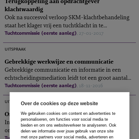
Terugkoppeling aan opdrachtgever
klachtwaardig
Ook na succesvol verloop SKM-klachtbehandeling
staat het klager vrij een tuchtklacht in te...
Tuchtcommissie (eerste aanleg)
, 27-01-2017
M-2016-15
uitspraak
Gebrekkige werkwijze en communicatie
Gebrekkige communicatie en informatie in een
echtscheidingsmediation leidt tot een groot aantal...
Tuchtcommissie (eerste aanleg)
, 18-11-2016
M-2016-14
uitspraak
Over de cookies op deze website
Onvoldoende procesregie niet gebleken
We gebruiken cookies om content en advertenties te
personaliseren, om functies voor social media te
In een arbeidsgeschil stelt klaagster dat mediator
bieden en om ons websiteverkeer te analyseren. Ook
onvoldoende procesregie heeft uitgeoefend,...
delen we informatie over jouw gebruik van onze site
met onze partners voor social media, adverteren en
Tuchtcommissie (eerste aanleg)
, 18-11-2016