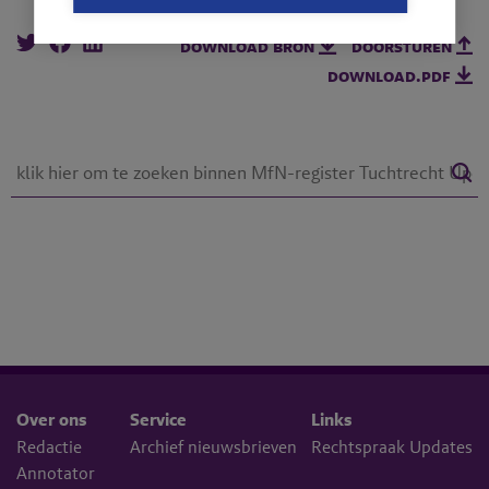
download bron
doorsturen
download.pdf
Over ons
Service
Links
Redactie
Archief nieuwsbrieven
Rechtspraak Updates
Annotator