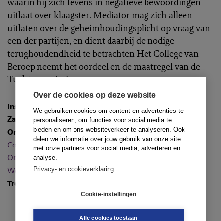
waarin hij zich tevens in negatieve bewoordingen
uitlaat over klaagster. Mediator mag zich alleen
uitlaten over de geheimhoudingsplicht op vraag van
een der partijen, en dient daarbij de nodige
terughoudendheid te betrachten Het College van
Beroep neemt het oordeel en de maatregel van de
Tuchtcommissie over.
Over de cookies op deze website
Instantie
:
College van Beroep (tweede aanleg)
We gebruiken cookies om content en advertenties te
Zaaknummer
: B-2016-10
personaliseren, om functies voor social media te
bieden en om ons websiteverkeer te analyseren. Ook
Onderwerpen
:
Beroepsethiek en integriteit
,
delen we informatie over jouw gebruik van onze site
Competentie
,
Geheimhouding derden
,
Onafhankelijkheid
,
met onze partners voor social media, adverteren en
Onpartijdigheid
,
Partijautonomie
,
Vertrouwelijkheid
en
analyse.
Privacy- en cookieverklaring
Werkwijze
Trefwoorden
: Arbeid
Cookie-instellingen
Alle cookies toestaan