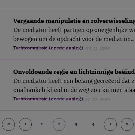
Vergaande manipulatie en rolverwisselin
De mediator heeft partijen op oneigenlijke wi
bewogen om de opdracht voor de mediation...
Tuchtcommissie (eerste aanleg)
, 09-11-2020
Onvoldoende regie en lichtzinnige beëind
De mediator heeft een belang gecreëerd dat z
onafhankelijkheid in de weg zou kunnen staan
Tuchtcommissie (eerste aanleg)
, 27-10-2020
«
‹
1
2
3
4
›
»