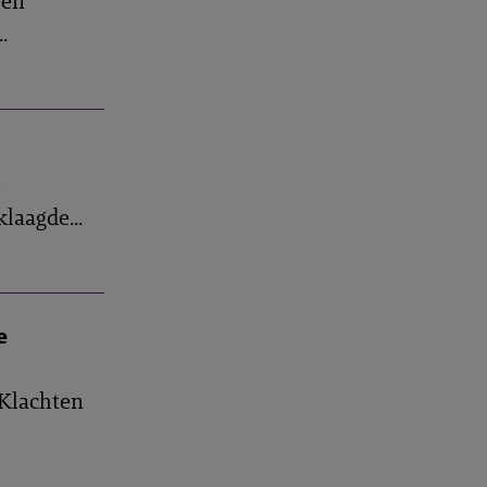
een
.
e
laagde...
e
 Klachten