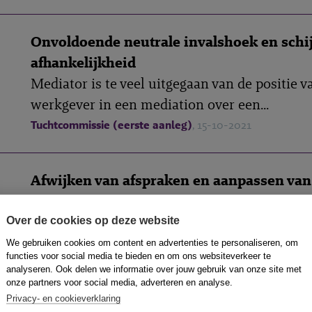
Onvoldoende neutrale invalshoek en schi
afhankelijkheid
Mediator is te veel uitgegaan van de positie v
werkgever in een mediation over een...
Tuchtcommissie (eerste aanleg)
, 15-10-2021
Afwijken van afspraken en aanpassen van
Mediation in conflict tussen Ondernemingsr
en bestuur. Gaandeweg de mediation, nadat...
Over de cookies op deze website
Tuchtcommissie (eerste aanleg)
, 15-10-2021
We gebruiken cookies om content en advertenties te personaliseren, om
functies voor social media te bieden en om ons websiteverkeer te
analyseren. Ook delen we informatie over jouw gebruik van onze site met
onze partners voor social media, adverteren en analyse.
Rolverwisseling mediator en onvoldoend
Privacy- en cookieverklaring