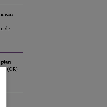
jn van
an de
 plan
aad (OR)
e