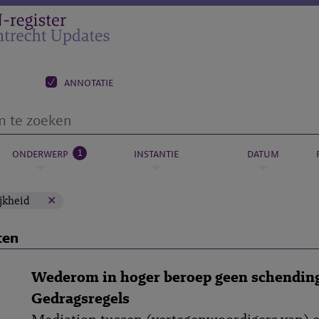
annotatie
1
onderwerp
instantie
datum
jkheid
ten
Wederom in hoger beroep geen schendin
Gedragsregels