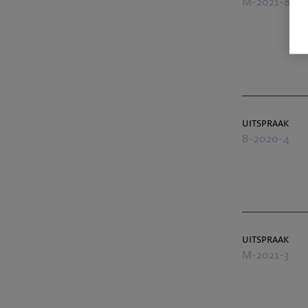
M-2021-8
uitspraak
B-2020-4
uitspraak
M-2021-3