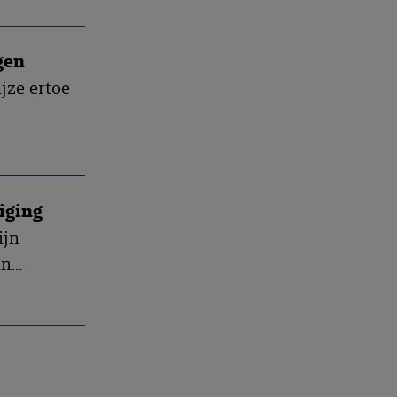
gen
jze ertoe
iging
ijn
...