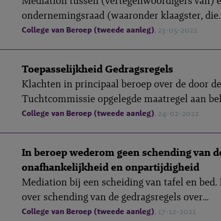
Mediation tussen (vertegenwoordigers van) 
ondernemingsraad (waaronder klaagster, die..
College van Beroep (tweede aanleg)
, 23-05-2022
Toepasselijkheid Gedragsregels
Klachten in principaal beroep over de door d
Tuchtcommissie opgelegde maatregel aan bek
College van Beroep (tweede aanleg)
, 24-02-2022
In beroep wederom geen schending van d
onafhankelijkheid en onpartijdigheid
Mediation bij een scheiding van tafel en bed.
over schending van de gedragsregels over...
College van Beroep (tweede aanleg)
, 17-12-2021