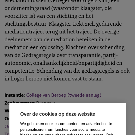
Mediation tussen (vertegenwoordigers van) een
ondernemingsraad (waaronder klaagster, die
voorzitter is) van een stichting en het
stichtingsbestuur. Klaagster trekt zich gedurende
mediationtraject terug uit het traject. De overige
deelnemers aan de mediation bereiken in de
mediation een oplossing. Klachten over schending
van de Gedragsregels over transparantie, partij-
autonomie, onafhankelijkheid/onpartijdigheid en
competentie. Schending van die gedragsregels is ook
in hoger beroep niet komen vast te staan.
Instantie
:
College van Beroep (tweede aanleg)
Zaaknummer
: B-2022-1
Wetsartikelen
:
Over de cookies op deze website
Onderwerpen
:
Competentie
,
Geheimhouding derden
,
We gebruiken cookies om content en advertenties te
Onafhankelijkheid
,
Onpartijdigheid
,
Partijautonomie
en
personaliseren, om functies voor social media te
Transparantie