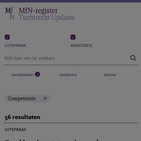
uitspraak
annotatie
1
onderwerp
instantie
datum
Competentie
56 resultaten
M-2022-1
uitspraak