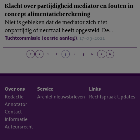
Klacht over partijdigheid mediator en fouten in
concept alimentatieberekening
Niet is gebleken dat de mediator zich niet
onpartijdig of neutraal heeft opgesteld. De...
Tuchtcommissie (eerste aanleg)
, 17-09-2021
«
‹
1
2
3
4
5
6
›
»
Over ons
Service
Links
Redactie
Archief nieuwsbrieven
Rechtspraak Updates
Annotator
Contact
Informatie
Auteursrecht