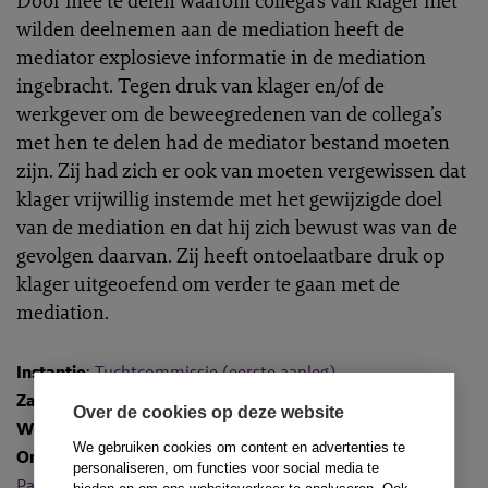
Door mee te delen waarom collega’s van klager niet
wilden deelnemen aan de mediation heeft de
mediator explosieve informatie in de mediation
ingebracht. Tegen druk van klager en/of de
werkgever om de beweegredenen van de collega’s
met hen te delen had de mediator bestand moeten
zijn. Zij had zich er ook van moeten vergewissen dat
klager vrijwillig instemde met het gewijzigde doel
van de mediation en dat hij zich bewust was van de
gevolgen daarvan. Zij heeft ontoelaatbare druk op
klager uitgeoefend om verder te gaan met de
mediation.
Instantie
:
Tuchtcommissie (eerste aanleg)
Zaaknummer
: M-2025-7
Over de cookies op deze website
Wetsartikelen
:
We gebruiken cookies om content en advertenties te
Onderwerpen
:
Competentie
,
Onpartijdigheid
en
personaliseren, om functies voor social media te
Partijautonomie