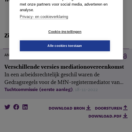
met onze partners voor social media, adverteren en
analyse.
Privacy- en cookieverklaring
Cookie-instellingen
Zie ook
06-03-2023
Alle cookies toestaan
annotatie
Verschillende versies mediationovereenkomst
In een arbeidsrechtelijk geschil waren de
Gedragsregels voor de MfN-registermediator van...
Tuchtcommissie (eerste aanleg)
, 18-11-2022
download bron
doorsturen
download.pdf