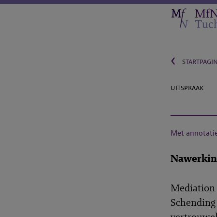
‹
startpagi
uitspraak
Met annotati
Nawerking
Mediation 
Schending 
vertrouwel