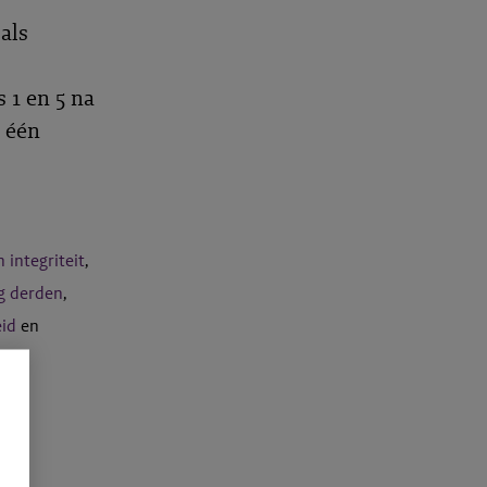
als
 1 en 5 na
n één
 integriteit
,
g derden
,
eid
en