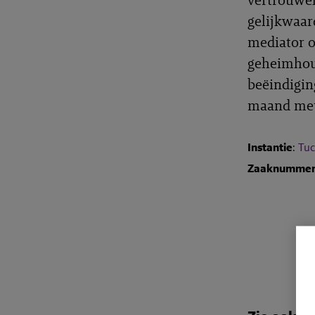
gelijkwaar
mediator o
geheimhoud
beëindigin
maand met 
Instantie
:
Tuc
Zaaknumme