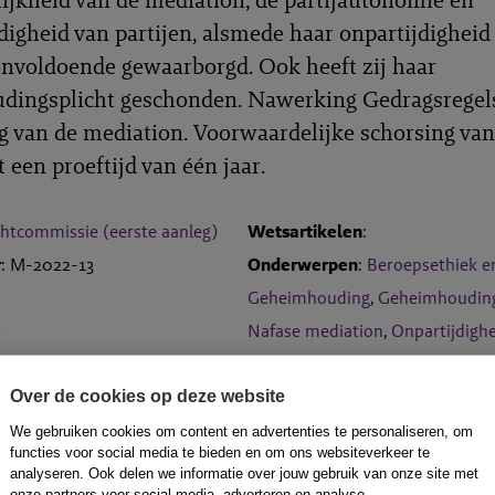
digheid van partijen, alsmede haar onpartijdigheid 
nvoldoende gewaarborgd. Ook heeft zij haar
ingsplicht geschonden. Nawerking Gedragsregels
g van de mediation. Voorwaardelijke schorsing va
een proeftijd van één jaar.
htcommissie (eerste aanleg)
Wetsartikelen
:
r
: M-2022-13
Onderwerpen
:
Beroepsethiek en
Geheimhouding
,
Geheimhoudin
Nafase mediation
,
Onpartijdigh
Partijautonomie
Trefwoorden
: Arbeid
Over de cookies op deze website
We gebruiken cookies om content en advertenties te personaliseren, om
functies voor social media te bieden en om ons websiteverkeer te
analyseren. Ook delen we informatie over jouw gebruik van onze site met
onze partners voor social media, adverteren en analyse.