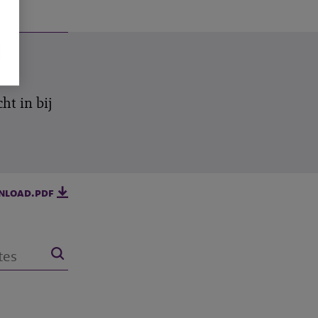
ht in bij
nload.pdf