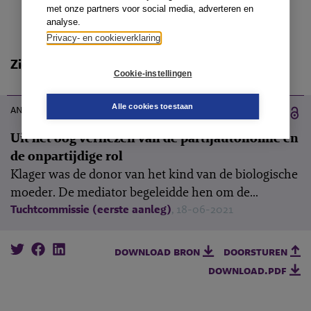
met onze partners voor social media, adverteren en
analyse.
Privacy- en cookieverklaring
Zie ook
Cookie-instellingen
14-10-2021
Alle cookies toestaan
annotatie
Uit het oog verliezen van de partijautonomie en
de onpartijdige rol
Klager was de donor van het kind van de biologische
moeder. De mediator begeleidde hen om de...
Tuchtcommissie (eerste aanleg)
, 18-06-2021
download bron
doorsturen
download.pdf