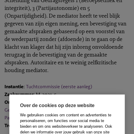
Schending van Gedragsregels 1 (Beroepsethiek en
integriteit), 3 (Partijautonomie) en 5
(Onpartijdigheid). De mediator heeft te veel blijk
gegeven van zijn eigen mening, een bevestiging van
gemaakte afspraken gebaseerd op een voorstel van
de wederpartij zonder (afdoende) in te gaan op de
klacht van klager dat hij zijn inbreng onvoldoende
terugzag in de bevestiging van de gemaakte
afspraken. Autoritaire en te weinig zelfkritische
houding mediator.
Instantie
:
Tuchtcommissie (eerste aanleg)
Zaaknummer
: M-2021-5
Onderwerpen
:
Beroepsethiek en integriteit
,
Over de cookies op deze website
Geluidsopnamen
,
Informed consent
,
Onpartijdigheid
en
We gebruiken cookies om content en advertenties te
Partijautonomie
personaliseren, om functies voor social media te
Trefwoorden
: familie
bieden en om ons websiteverkeer te analyseren. Ook
delen we informatie over jouw gebruik van onze site