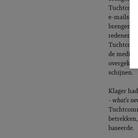
Tuchtcommi
e-mails bi
brengen, a
redenen’, 
Tuchtcommi
de mediato
overgekome
schijnen.
Klager had
-
what’s n
Tuchtcommi
betrekken,
baseerde.