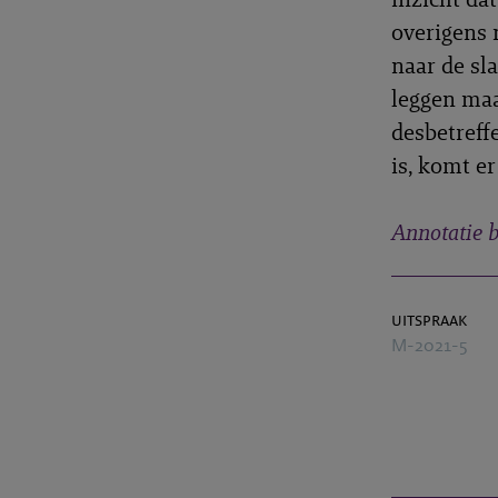
overigens 
naar de sl
leggen maa
desbetreff
is, komt e
Annotatie b
uitspraak
M-2021-5