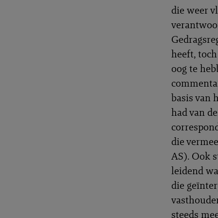
die weer vl
verantwoor
Gedragsreg
heeft, toch
oog te heb
commentaar
basis van 
had van de
correspond
die vermee
AS). Ook s
leidend wa
die geïnte
vasthouden
steeds mee