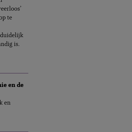
weerloos’
op te
duidelijk
ndig is.
mie en de
k en