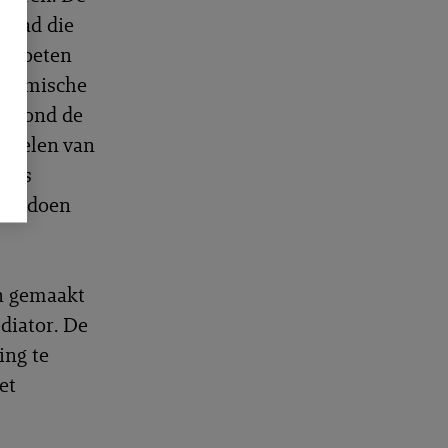
 had die
ng moeten
conomische
ge vond de
andelen van
 was
cht doen
n gemaakt
diator. De
ing te
et