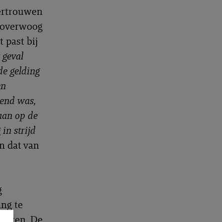
vertrouwen
e overwoog
 past bij
 geval
de gelding
en
end was,
aan op de
in strijd
n dat van
g
ng te
 horen. De