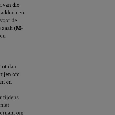
n van die
 hadden een
 voor de
e zaak (
M-
 en
tot dan
rtijen om
en en
 tijdens
niet
ndernam om