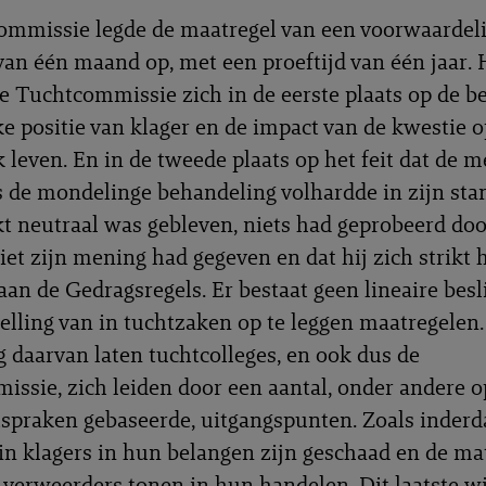
mmissie legde de maatregel van een voorwaardeli
van één maand op, met een proeftijd van één jaar. 
e Tuchtcommissie zich in de eerste plaats op de b
ke positie van klager en de impact van de kwestie o
k leven. En in de tweede plaats op het feit dat de m
s de mondelinge behandeling volhardde in zijn sta
ekt neutraal was gebleven, niets had geprobeerd doo
iet zijn mening had gegeven en dat hij zich strikt 
an de Gedragsregels. Er bestaat geen lineaire bes
telling van in tuchtzaken op te leggen maatregelen.
ng daarvan laten tuchtcolleges, en ook dus de
ssie, zich leiden door een aantal, onder andere o
tspraken gebaseerde, uitgangspunten. Zoals inderd
n klagers in hun belangen zijn geschaad en de ma
t verweerders tonen in hun handelen. Dit laatste wi