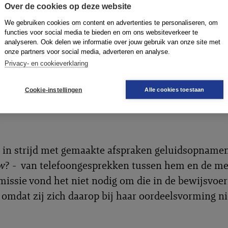
Over de cookies op deze website
ssie schoof deze verzoeken terzijde. De mediator
We gebruiken cookies om content en advertenties te personaliseren, om
j het indienen van zijn verweerschrift in het gedi
functies voor social media te bieden en om ons websiteverkeer te
ldus de Tuchtcommissie. Inderdaad, om ‘procese
analyseren. Ook delen we informatie over jouw gebruik van onze site met
onze partners voor social media, adverteren en analyse.
heet dat. En het horen van de wederpartij als getui
Privacy- en cookieverklaring
ssie niet relevant omdat het hier ging om het h
r richting klager en de wijze waarop dit bij klager
Cookie-instellingen
Alle cookies toestaan
n. Daarop kan zijn wederpartij inderdaad geen li
 in strijd met gemaakte afspraken geluidsopname
ew
? - van telefoongesprekken tussen hem en de me
ssie vond het niet nodig om die in de bewijsvoer
 omdat zij zich daarop bij haar oordeelsvorming ni