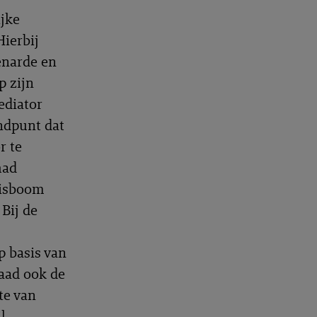
jke
Hierbij
enarde en
p zijn
ediator
ndpunt dat
r te
had
lisboom
 Bij de
p basis van
aad ook de
te van
l