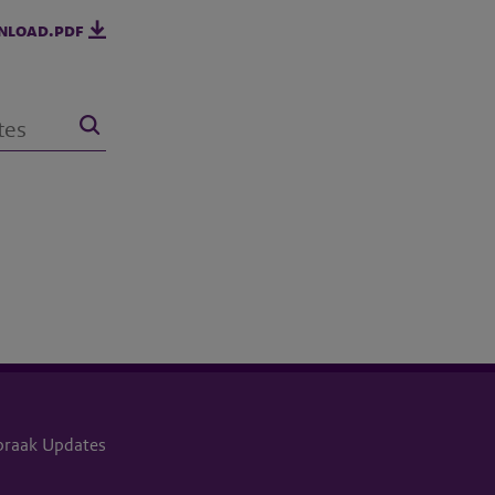
nload.pdf
praak Updates