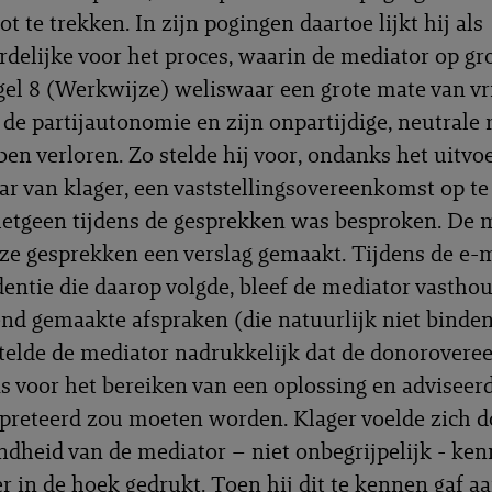
ot te trekken. In zijn pogingen daartoe lijkt hij als
delijke voor het proces, waarin de mediator op gr
el 8 (Werkwijze) weliswaar een grote mate van vr
 de partijautonomie en zijn onpartijdige, neutrale r
ben verloren. Zo stelde hij voor, ondanks het uitvo
 van klager, een vaststellingsovereenkomst op te 
hetgeen tijdens de gesprekken was besproken. De 
ze gesprekken een verslag gemaakt. Tijdens de e-
entie die daarop volgde, bleef de mediator vastho
nd gemaakte afspraken (die natuurlijk niet binde
telde de mediator nadrukkelijk dat de donorover
s voor het bereiken van een oplossing en adviseerd
rpreteerd zou moeten worden. Klager voelde zich d
dheid van de mediator – niet onbegrijpelijk - ken
r in de hoek gedrukt. Toen hij dit te kennen gaf a