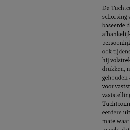
De Tuchtco
schorsing 
baseerde d
afhankelij
persoonlij
ook tijden
hij volstr
drukken, n
gehouden a
voor vasts
vaststelli
Tuchtcommi
eerdere ui
mate waari
inzicht da