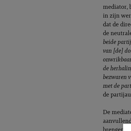
mediator, 
in zijn we
dat de dir
de neutral
beide parti
van [de] d
onwrikbaar
de herhalin
bezwaren va
met de par
de partija
De mediato
aanvullend
brengen al