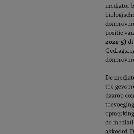
mediator b
biologisch
donorovere
positie van
2021-5)
dr
Gedragsreg
donorovere
De mediato
toe gevoer
daarop com
toevoeging
opmerking 
de mediat
akkoord. D