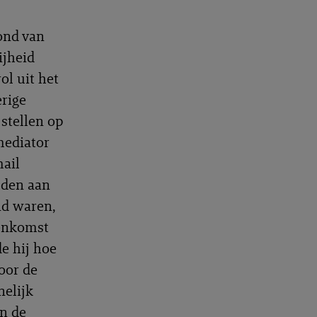
ond van
ijheid
ol uit het
erige
stellen op
mediator
mail
uden aan
nd waren,
eenkomst
e hij hoe
oor de
nelijk
an de