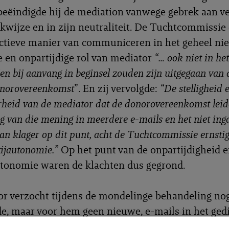
beëindigde hij de mediation vanwege gebrek aan 
rkwijze en in zijn neutraliteit. De Tuchtcommissi
ectieve manier van communiceren in het geheel niet
e en onpartijdige rol van mediator
“… ook niet in het
jen bij aanvang in beginsel zouden zijn uitgegaan van 
onorovereenkomst
”. En zij vervolgde:
“De stelligheid 
heid van de mediator dat de donorovereenkomst leid
g van die mening in meerdere e-mails en het niet ing
n klager op dit punt, acht de Tuchtcommissie ernstig 
tijautonomie.”
Op het punt van de onpartijdigheid e
utonomie waren de klachten dus gegrond.
r verzocht tijdens de mondelinge behandeling no
e, maar voor hem geen nieuwe, e-mails in het gedi
smede om de wederpartij van klager als getuige te