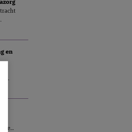
nazorg
tracht
.
ng en
 22
e...
on-
 de...