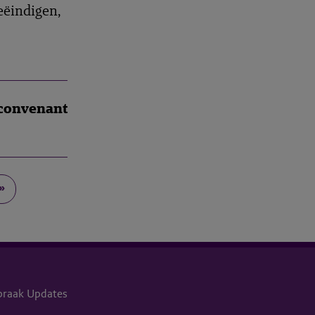
eëindigen,
sconvenant
»
praak Updates