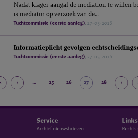
Nadat klager aangaf de mediation te willen b
is mediator op verzoek van de...
Tuchtcommissie (eerste aanleg)
, 27-05-2016
Informatieplicht gevolgen echtscheiding
Tuchtcommissie (eerste aanleg)
, 27-05-2016
«
‹
…
25
26
27
28
›
Service
Links
Archief nieuwsbrieven
Rechts