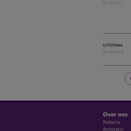
M-2016-5
uitspraak
M-2016-4
Over ons
Redactie
Annotator