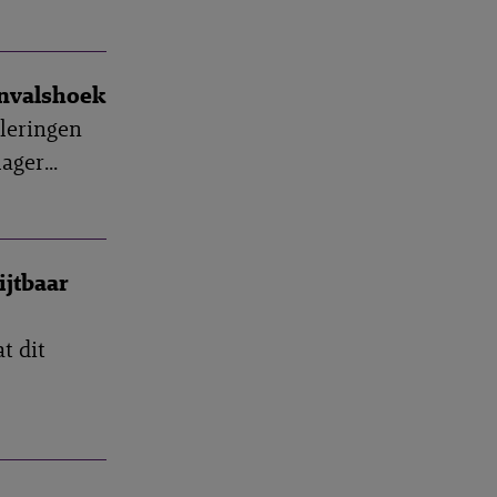
nvalshoek
leringen
ger...
ijtbaar
t dit