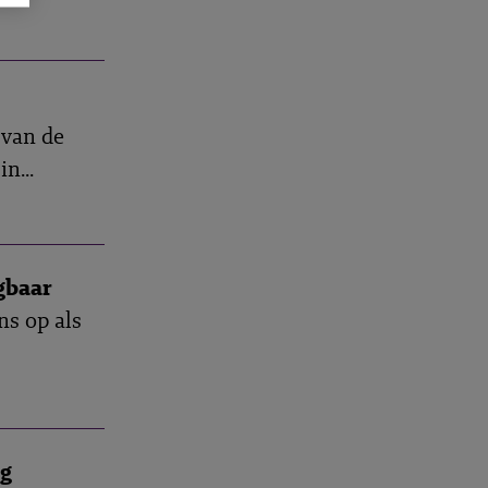
 van de
n...
gbaar
ns op als
ng