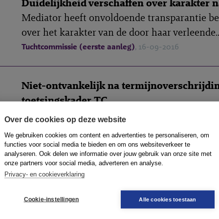
Duidelijkheid verschaffen over karakter 
Mediator heeft onvoldoende transparantie be
over het karakter van de door haar verleende..
Tuchtcommissie (eerste aanleg)
, 16-09-2016
Niet-ontvankelijk na termijnoverschrijdi
toetsingskader TC
Klacht is niet-ontvankelijk, nu klaagster deze
Over de cookies op deze website
maanden te laat heeft ingediend. Daarmee is d
We gebruiken cookies om content en advertenties te personaliseren, om
Tuchtcommissie (eerste aanleg)
, 16-09-2016
functies voor social media te bieden en om ons websiteverkeer te
analyseren. Ook delen we informatie over jouw gebruik van onze site met
onze partners voor social media, adverteren en analyse.
Privacy- en cookieverklaring
Rol en terugkoppeling opdrachtgever
Complexe meerpartijenmediation in een wo
Cookie-instellingen
Alle cookies toestaan
zorgcentrum in opdracht van de gemeente. Nu