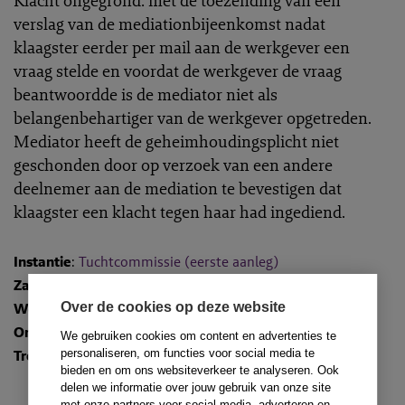
Klacht ongegrond: met de toezending van een
verslag van de mediationbijeenkomst nadat
klaagster eerder per mail aan de werkgever een
vraag stelde en voordat de werkgever de vraag
beantwoordde is de mediator niet als
belangenbehartiger van de werkgever opgetreden.
Mediator heeft de geheimhoudingsplicht niet
geschonden door op verzoek van een andere
deelnemer aan de mediation te bevestigen dat
klaagster een klacht tegen haar had ingediend.
Instantie
:
Tuchtcommissie (eerste aanleg)
Zaaknummer
: M-2025-9
Over de cookies op deze website
Wetsartikelen
:
Onderwerpen
:
Werkwijze
We gebruiken cookies om content en advertenties te
personaliseren, om functies voor social media te
Trefwoorden
: Arbeid
bieden en om ons websiteverkeer te analyseren. Ook
delen we informatie over jouw gebruik van onze site
met onze partners voor social media, adverteren en