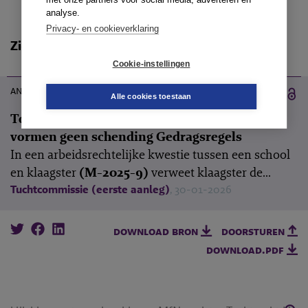
analyse.
Privacy- en cookieverklaring
Zie ook
Cookie-instellingen
20 mei 2026
annotatie
Alle cookies toestaan
Toezending verslag en bevestiging van klacht
vormen geen schending Gedragsregels
In een arbeidsrechtelijke kwestie tussen een school
en klaagster
(M-2025-9)
verweet klaagster de...
Tuchtcommissie (eerste aanleg)
, 30-01-2026
download bron
doorsturen
download.pdf