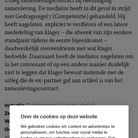
Uitleg samenlevingscontract bij beëindiging
samenleving. De mediator heeft in dit geval in strijd
met Gedragsregel 7 (Competentie) gehandeld. Hij
heeft nagelaten expliciet te verifiëren of een latere
mededeling van klager – die afweek van zijn eerdere
standpunt tijdens de eerste bijeenkomst –
daadwerkelijk overeenkwam met wat klager
bedoelde. Daarnaast heeft de mediator nagelaten om
in het convenant of op een andere manier duidelijk
vast te leggen dat klager bewust instemde met de
uitleg die de ex-partner gaf aan artikel 11 van het
samenlevingscontract.
Instantie
:
Tuchtcommissie (eerste aanleg)
Zaaknummer
: M-2024-8
Over de cookies op deze website
Wetsartikelen
:
We gebruiken cookies om content en advertenties te
Onderwerpen
:
Competentie
,
Deskundigheid mediator
,
personaliseren, om functies voor social media te
Informed consent
en
Professionaliteit