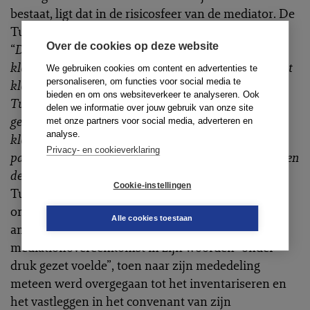
bestaat, ligt dat in de risicosfeer van de mediator. De
Tuchtcommissie overwoog daarover het volgende:
Over de cookies op deze website
“
De mediator heeft benadrukt dat de instemming van
klager blijkt uit ondertekening van het convenant. Dat
We gebruiken cookies om content en advertenties te
personaliseren, om functies voor social media te
klager het convenant heeft ondertekend, acht de
bieden en om ons websiteverkeer te analyseren. Ook
Tuchtcommissie gegeven de omstandigheden van dit
delen we informatie over jouw gebruik van onze site
geval onvoldoende aanwijzing om aan te nemen dat
met onze partners voor social media, adverteren en
analyse.
klager ook daadwerkelijk stond achter de door de ex-
Privacy- en cookieverklaring
partner gegeven uitleg van het samenlevingscontract en
de uitwerking daarvan in het convenant.”
De
Cookie-instellingen
Tuchtcommissie vond het verder niet
onaannemelijk dat klager zich vanwege zijn
Alle cookies toestaan
angststoornis tijdens de tweede
mediationovereenkomst in zijn woorden “onder
druk gezet voelde”, toen naar zijn mededeling
meteen werd overgegaan tot het inventariseren en
het vastleggen in het convenant van zijn