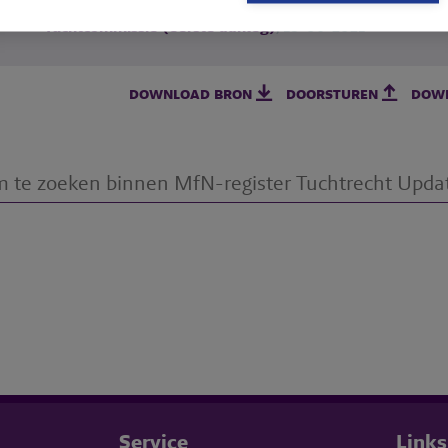
Tuchtcommissie (eerste aanleg)
, 18-06-2021
download bron
doorsturen
dow
Service
Links