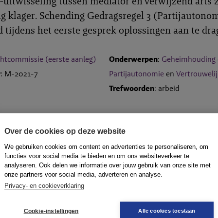
-uitwisseling tussen mediator en verwijzend arts 
 klager. Schending Gedragsregel 3 (Partijautonom
 tijdens het eerste gesprek oplossingen aan te dra
htcommissie (eerste aanleg)
Onderwerpen
:
Geheimhouding 
r
: M-2021-7
Partijautonomie
en
Vertrouweli
Trefwoorden
: arbeid
Over de cookies op deze website
We gebruiken cookies om content en advertenties te personaliseren, om
functies voor social media te bieden en om ons websiteverkeer te
analyseren. Ook delen we informatie over jouw gebruik van onze site met
Informatie-uitwisseling en ongevraagde
onze partners voor social media, adverteren en analyse.
oplossingen door mediator
Privacy- en cookieverklaring
De mediator begeleidde klager en zijn werkge
Cookie-instellingen
Alle cookies toestaan
arbeidsconflict. De zaak
...