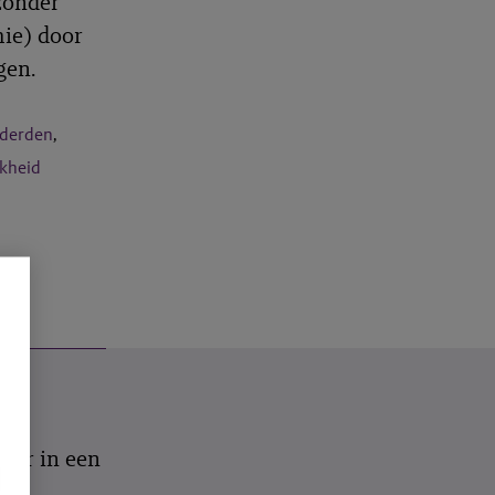
zonder
ie) door
gen.
derden
,
jkheid
ver in een