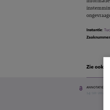
informatie
instemming
ongevraagd
Instantie
:
Tuc
Zaaknumme
Zie ook
annotatie
14-10-2021