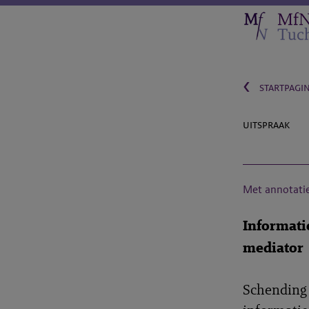
‹
startpagi
uitspraak
Met annotati
Informati
mediator
Schending 