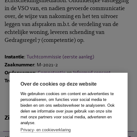
Echtscheidingsmediation. Onduidelijke vastlegging
in de VSO van, en nadien gevoerde communicatie
over, de wijze van nakoming en het ten uitvoer
leggen van afspraken m.b.t. de verdeling van de
echtelijke woning, leveren schending van
Gedragsregel 7 (competentie) op.
Instantie
:
Tuchtcommissie (eerste aanleg)
Zaaknummer
: M-2021-2
Onderwerpen
:
Competentie
en
Informed consent
Trefwoorden
: familie
Over de cookies op deze website
We gebruiken cookies om content en advertenties te
personaliseren, om functies voor social media te
bieden en om ons websiteverkeer te analyseren. Ook
delen we informatie over jouw gebruik van onze site
Zie ook
met onze partners voor social media, adverteren en
analyse.
11-08-2021
Privacy- en cookieverklaring