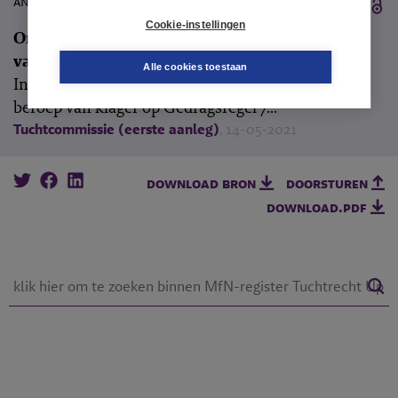
annotatie
Cookie-instellingen
Ondeskundigheid mediator over vastlegging
van afspraken
Alle cookies toestaan
In een echtscheidingszaak
(M-2021-2)
trof
het
beroep van klager op Gedragsregel 7...
Tuchtcommissie (eerste aanleg)
, 14-05-2021
download bron
doorsturen
download.pdf