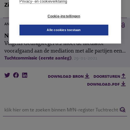
Privacy- en cookieverklaring
Zie ook
19-05-2021
Cookie-instellingen
annotatie
Alle cookies toestaan
Niet tekenen van mediationovereenkomst
Volgens Gedragsregel 8.2 moet de mediator
voorafgaand aan de mediation met alle partijen een...
Tuchtcommissie (eerste aanleg)
, 29-01-2021
download bron
doorsturen
download.pdf