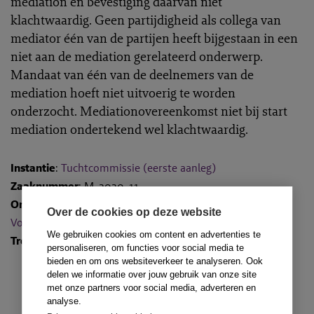
mediation en bevestiging daarvan niet
klachtwaardig. Geen partijdigheid als collega van
mediator één van de partijen heeft bijgestaan in een
niet aan de mediation gerelateerd onderwerp.
Mandaat van één van de deelnemers van de
mediation hoeft niet uitvoerig te worden
onderzocht. Mediationovereenkomst niet bij start
mediation ondertekend wel klachtwaardig.
Instantie
:
Tuchtcommissie (eerste aanleg)
Zaaknummer
: M-2020-11
Onderwerpen
:
Informed consent
,
Onpartijdigheid
,
Over de cookies op deze website
Voorfase mediation
en
Werkwijze
We gebruiken cookies om content en advertenties te
Trefwoorden
: Arbeid
personaliseren, om functies voor social media te
bieden en om ons websiteverkeer te analyseren. Ook
delen we informatie over jouw gebruik van onze site
met onze partners voor social media, adverteren en
analyse.