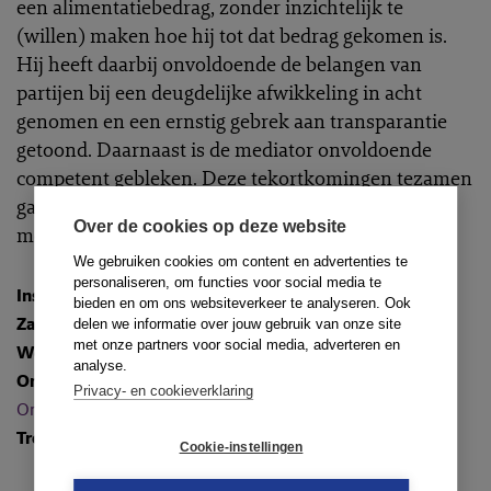
een alimentatiebedrag, zonder inzichtelijk te
(willen) maken hoe hij tot dat bedrag gekomen is.
Hij heeft daarbij onvoldoende de belangen van
partijen bij een deugdelijke afwikkeling in acht
genomen en een ernstig gebrek aan transparantie
getoond. Daarnaast is de mediator onvoldoende
competent gebleken. Deze tekortkomingen tezamen
gaven de Tuchtcommissie aanleiding om de
Over de cookies op deze website
mediator te berispen.
We gebruiken cookies om content en advertenties te
personaliseren, om functies voor social media te
Instantie
:
Tuchtcommissie (eerste aanleg)
bieden en om ons websiteverkeer te analyseren. Ook
Zaaknummer
: M-2018-9
delen we informatie over jouw gebruik van onze site
met onze partners voor social media, adverteren en
Wetsartikelen
:
analyse.
Onderwerpen
:
Competentie
,
Informed consent
,
Privacy- en cookieverklaring
Onpartijdigheid
en
Transparantie
Trefwoorden
: Familie
Cookie-instellingen