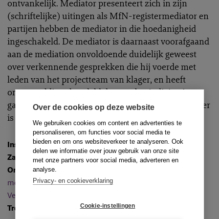
ontvankelijk. Mediator presenteert zich in zijn
(schriftelijke) uitingen als MfN-registermediator en
partijen hebben de mediator in die hoedanigheid
ingeschakeld. De mediator is daarnaast voorafgaand
aan de mediation onvoldoende duidelijk geweest
over verkennende gesprekken die hij voerde met
leden van het projectteam van klager, en heeft
onzorgvuldig gehandeld door na beëindiging in te
gaan op een verzoek van werkgever waardoor klager
Over de cookies op deze website
is benadeeld, zonder met die laatste te overleggen.
We gebruiken cookies om content en advertenties te
personaliseren, om functies voor social media te
bieden en om ons websiteverkeer te analyseren. Ook
Instantie
:
Tuchtcommissie (eerste aanleg)
delen we informatie over jouw gebruik van onze site
Zaaknummer
: M-2016-17
met onze partners voor social media, adverteren en
Onderwerpen
:
Geheimhouding derden
,
Nafase
analyse.
Privacy- en cookieverklaring
mediation
,
Onpartijdigheid
,
Transparantie
,
Vertrouwelijkheid
en
Voorfase mediation
Cookie-instellingen
Trefwoorden
: Arbeid