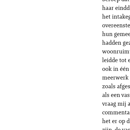
haar eindd
het intake
overeenst
hun gemeen
hadden gez
woonruimte
leidde tot
ook in één
meerwerk h
zoals afge
als een va
vraag mij a
commentaar
het er op 
zijn, de va