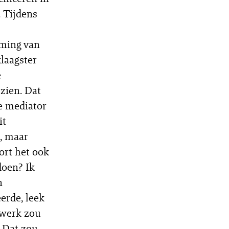
. Tijdens
mming van
laagster
e
zien. Dat
de mediator
it
, maar
ort het ook
doen? Ik
n
erde, leek
rwerk zou
. Dat zou