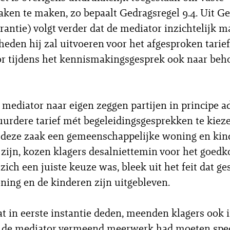
raken te maken, zo bepaalt Gedragsregel 9.4. Uit G
rantie) volgt verder dat de mediator inzichtelijk 
den hij zal uitvoeren voor het afgesproken tarief
r tijdens het kennismakingsgesprek ook naar beh
mediator naar eigen zeggen partijen in principe a
uurdere tarief mét begeleidingsgesprekken te kiez
n deze zaak een gemeenschappelijke woning en kin
 zijn, kozen klagers desalniettemin voor het goedko
zich een juiste keuze was, bleek uit het feit dat ge
ning en de kinderen zijn uitgebleven.
dat in eerste instantie deden, meenden klagers ook 
 de mediator vermeend meerwerk had moeten spec