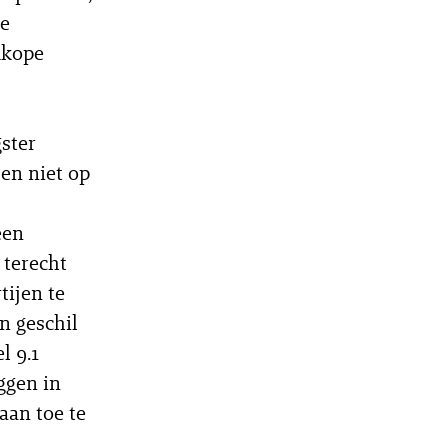
de
dkope
gster
hen niet op
een
 terecht
tijen te
n geschil
l 9.1
ggen in
aan toe te