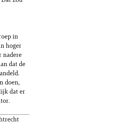
roep in
in hoger
r nadere
aan dat de
andeld.
n doen,
ijk dat er
tor.
htrecht