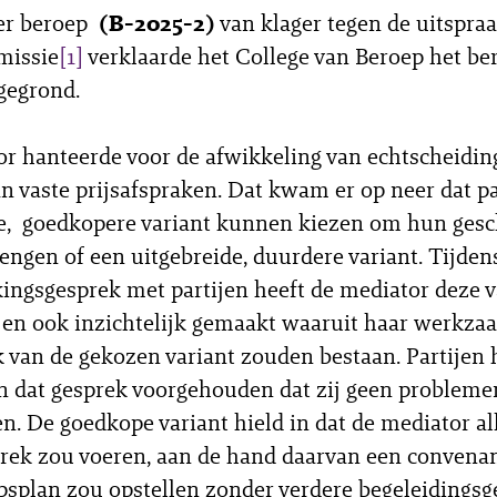
ger beroep
(B-2025-2)
van klager tegen de uitspra
issie
[1]
verklaarde het College van Beroep het be
gegrond.
r hanteerde voor de afwikkeling van echtscheidin
n vaste prijsafspraken. Dat kwam er op neer dat pa
, goedkopere variant kunnen kiezen om hun gesch
rengen of een uitgebreide, duurdere variant. Tijden
ngsgesprek met partijen heeft de mediator deze v
 en ook inzichtelijk gemaakt waaruit haar werkz
k van de gekozen variant zouden bestaan. Partijen
n dat gesprek voorgehouden dat zij geen probleme
n. De goedkope variant hield in dat de mediator al
rek zou voeren, aan de hand daarvan een convena
splan zou opstellen zonder verdere begeleidingsg