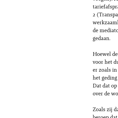
tariefafsp
2 (Transpa
werkzaamhe
de mediato
gedaan.
Hoewel de 
voor het d
er zoals i
het geding
Dat dat op 
over de wo
Zoals zij 
beroep dat