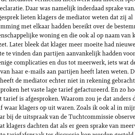
eclaratie. Daar was namelijk inderdaad sprake van
gesprek lieten klagers de mediator weten dat zij al
emming met elkaar hadden bereikt over de beste
schappelijke woning en die ook al op naam van k
et. Later bleek dat klager meer moeite had nieuw
 te vinden dan partijen aanvankelijk hadden voor
 enige complicaties en dus tot meerwerk, iets wat 
 van haar e-mails aan partijen heeft laten weten. D
eeft de mediator echter niet in rekening gebracht
sproken het vaste lage tarief gefactureerd. En zo ho
st tarief is afgesproken. Waarom zou je dat anders 
f waar klagers op uit waren. Zoals ik ook al in mij
 bij de uitspraak van de Tuchtcommissie observe
dat klagers dachten dat als er geen sprake van mee
ste tariefafspraak ter discussie kon worden gesteld