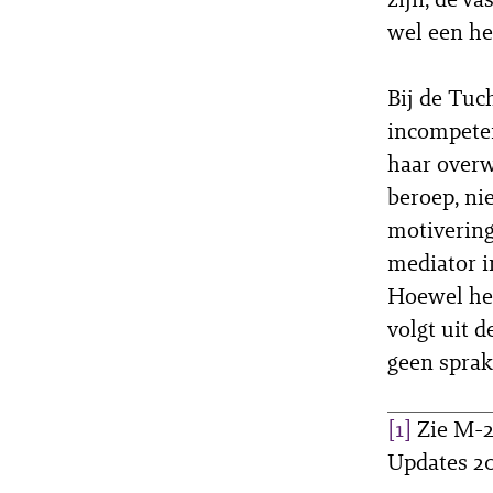
wel een he
Bij de Tuc
incompeten
haar overw
beroep, ni
motivering
mediator i
Hoewel het
volgt uit 
geen sprak
[1]
Zie M-2
Updates 20