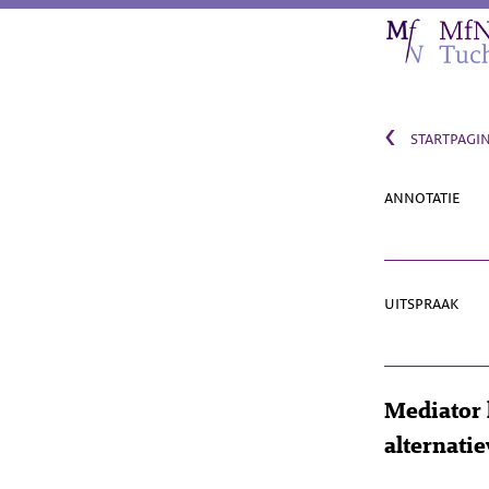
‹
startpagi
annotatie
uitspraak
Mediator 
alternati