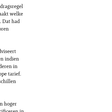
edragsregel
maakt welke
. Dat had
oren
dviseert
en indien
deren in
pe tarief.
schillen
in hoger
ificeren in