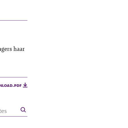
agers haar
nload.pdf