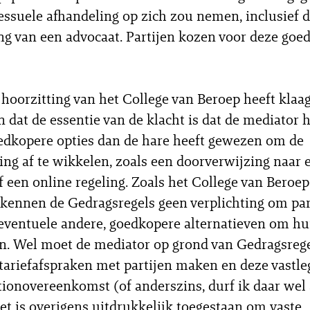
essuele afhandeling op zich zou nemen, inclusief 
ng van een advocaat. Partijen kozen voor deze goe
 hoorzitting van het College van Beroep heeft klaa
 dat de essentie van de klacht is dat de mediator 
edkopere opties dan de hare heeft gewezen om de
ing af te wikkelen, zoals een doorverwijzing naar 
f een online regeling. Zoals het College van Beroep
kennen de Gedragsregels geen verplichting om par
eventuele andere, goedkopere alternatieven om hu
en. Wel moet de mediator op grond van Gedragsrege
 tariefafspraken met partijen maken en deze vastle
ionovereenkomst (of anderszins, durf ik daar wel 
et is overigens uitdrukkelijk toegestaan om
vaste