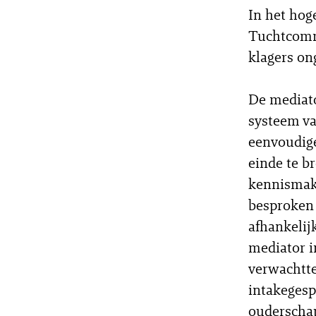
In het ho
Tuchtcomm
klagers on
De mediato
systeem va
eenvoudige
einde te b
kennismaki
besproken
afhankelij
mediator i
verwachtte
intakegesp
ouderschap