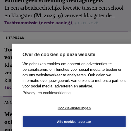
vormen geen schending Gedragsregels
In een arbeidsrechtelijke kwestie tussen een school
en klaagster
(M-2025-9)
verweet klaagster de...
Tuchtcommissie (eerste aanleg)
, 30-01-2026
M-2025-9
uitspraak
Toezending verslag en bevestiging van klacht
Over de cookies op deze website
vormen geen schending Gedragsregels
Klacht ongegrond: met de toezending van een
We gebruiken cookies om content en advertenties te
personaliseren, om functies voor social media te bieden en
verslag van de mediationbijeenkomst nadat
om ons websiteverkeer te analyseren. Ook delen we
klaagster...
informatie over jouw gebruik van onze site met onze partners
voor social media, adverteren en analyse.
Tuchtcommissie (eerste aanleg)
, 30-01-2026
Privacy- en cookieverklaring
20 mei 2026
annotatie
Cookie-instellingen
Mediator brengt explosieve informatie in en
oefent ontoelaatbare druk uit om mediation
Alle cookies toestaan
voort te zetten