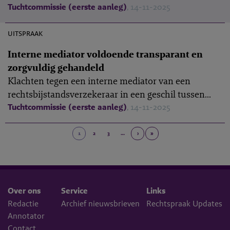
Tuchtcommissie (eerste aanleg)
, 14-11-2025
M-2025-6
uitspraak
Interne mediator voldoende transparant en
zorgvuldig gehandeld
Klachten tegen een interne mediator van een
rechtsbijstandsverzekeraar in een geschil tussen...
Tuchtcommissie (eerste aanleg)
, 14-11-2025
1
2
3
…
›
»
Over ons
Service
Links
Redactie
Archief nieuwsbrieven
Rechtspraak Updates
Annotator
Contact